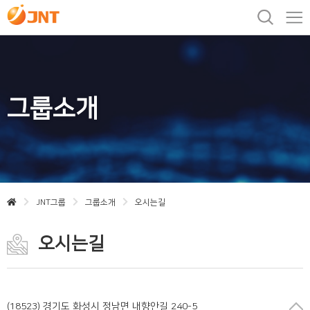
그룹소개
JNT그룹
그룹소개
오시는길
오시는길
(18523) 경기도 화성시 정남면 내향안길 240-5